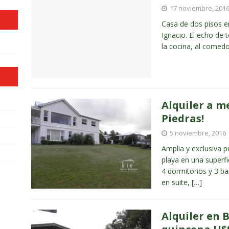
17 noviembre, 201
Casa de dos pisos en
Ignacio. El echo de t
la cocina, al comedor
Alquiler a m
Piedras!
5 noviembre, 2016
Amplia y exclusiva 
playa en una superfi
4 dormitorios y 3 b
en suite,
[…]
Alquiler en B