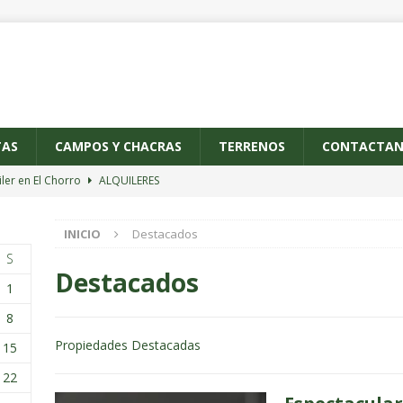
TAS
CAMPOS Y CHACRAS
TERRENOS
CONTACTAN
iler en El Chorro
ALQUILERES
iler de casa en El Tesoro
ALQUILERES
INICIO
Destacados
ctacular casa en El Chorro
ALQUILERES
S
iler en Punta de Piedras
ALQUILERES
Destacados
1
iler en Manantiales
ALQUILERES
8
Propiedades Destacadas
15
22