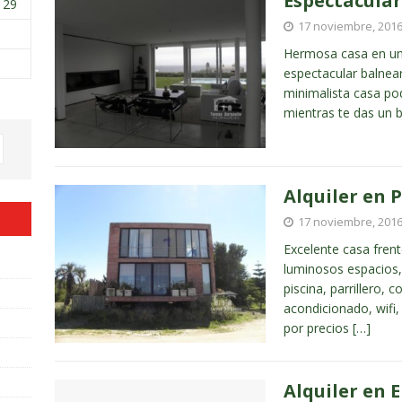
Espectacular
29
17 noviembre, 201
Hermosa casa en una
espectacular balnea
minimalista casa pod
mientras te das un
Alquiler en 
17 noviembre, 201
Excelente casa frent
luminosos espacios,
piscina, parrillero, 
acondicionado, wifi,
por precios
[…]
Alquiler en 