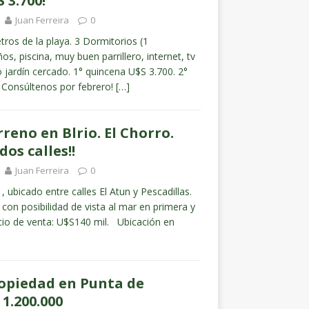
 3.700!
Juan Ferreira
0
ros de la playa. 3 Dormitorios (1
s, piscina, muy buen parrillero, internet, tv
 jardín cercado. 1° quincena U$S 3.700. 2°
 Consúltenos por febrero!
[…]
reno en Blrio. El Chorro.
dos calles!!
Juan Ferreira
0
 ubicado entre calles El Atun y Pescadillas.
on posibilidad de vista al mar en primera y
cio de venta: U$S140 mil. Ubicación en
opiedad en Punta de
 1.200.000