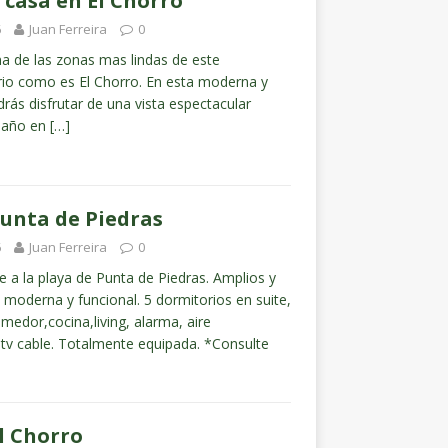
 casa en El Chorro
6
Juan Ferreira
0
 de las zonas mas lindas de este
rio como es El Chorro. En esta moderna y
rás disfrutar de una vista espectacular
 baño en
[…]
Punta de Piedras
6
Juan Ferreira
0
e a la playa de Punta de Piedras. Amplios y
 moderna y funcional. 5 dormitorios en suite,
comedor,cocina,living, alarma, aire
 tv cable. Totalmente equipada. *Consulte
El Chorro