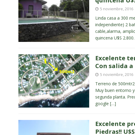
quincena U$S
5 noviembre, 2016
Linda casa a 300 met
independiente) 2 baño
cable,alarma, amplio
quincena U$S 2.800.
Excelente ter
Con salida a 
5 noviembre, 2016
Terreno de 500mtr2 ,
Muy buen entorno y c
segunda planta. Pre
google
[…]
Excelente pr
Piedras!! U$S