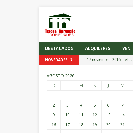
DESTACADOS
ALQUILERES
VEN
[ 17 noviembre, 2016 ]
Alqu
NOVEDADES
[ 17 noviembre, 2016 ]
Alqu
AGOSTO 2026
[ 17 noviembre, 2016 ]
Espe
D
L
M
X
J
V
[ 17 noviembre, 2016 ]
Alqu
[ 17 noviembre, 2016 ]
Alqu
2
3
4
5
6
7
9
10
11
12
13
14
16
17
18
19
20
21