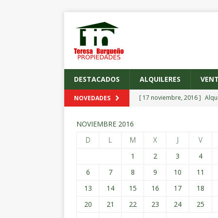
DESTACADOS
ALQUILERES
VEN
[ 17 noviembre, 2016 ]
Alqu
NOVEDADES
[ 17 noviembre, 2016 ]
Alqu
NOVIEMBRE 2016
[ 17 noviembre, 2016 ]
Espe
D
L
M
X
J
V
[ 17 noviembre, 2016 ]
Alqu
1
2
3
4
[ 17 noviembre, 2016 ]
Alqu
6
7
8
9
10
11
13
14
15
16
17
18
20
21
22
23
24
25