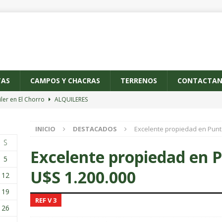
TAS
CAMPOS Y CHACRAS
TERRENOS
CONTACTAN
iler en El Chorro
ALQUILERES
iler de casa en El Tesoro
ALQUILERES
INICIO
DESTACADOS
Excelente propiedad en Punta
ctacular casa en El Chorro
ALQUILERES
S
iler en Punta de Piedras
ALQUILERES
Excelente propiedad en P
5
iler en Manantiales
ALQUILERES
U$S 1.200.000
12
19
REF V 3
26