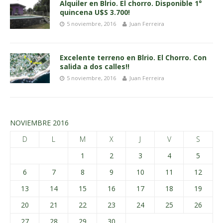
Alquiler en Blrio. El chorro. Disponible 1°
quincena U$S 3.700!
5 noviembre, 2016
Juan Ferreira
Excelente terreno en Blrio. El Chorro. Con
salida a dos calles!!
5 noviembre, 2016
Juan Ferreira
NOVIEMBRE 2016
D
L
M
X
J
V
S
1
2
3
4
5
6
7
8
9
10
11
12
13
14
15
16
17
18
19
20
21
22
23
24
25
26
27
28
29
30